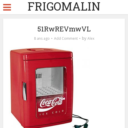
FRIGOMALIN
51RwREVmwVL
by
8 ans ago
Add Comment
Alex