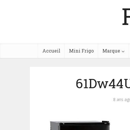
Accueil
Mini Frigo
Marque
61Dw44U
8 ans ag