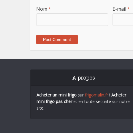
Nom
*
E-mail
*
A propos
Acheter un mini frigo
sur
frigomalin.fr
!
Acheter
mini frigo pas cher
et en toute sécurité sur notre
site.