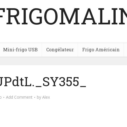
FRIGOMALI
Mini-frigo USB
Congélateur
Frigo Américain
PdtL._SY355_
o
Add Comment
by
Alex