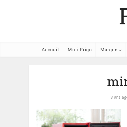
Accueil
Mini Frigo
Marque
min
8 ans ag