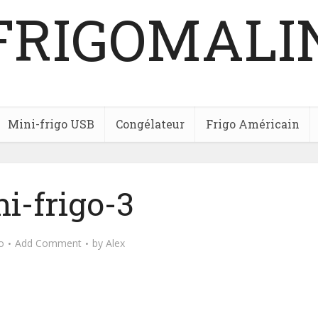
FRIGOMALI
Mini-frigo USB
Congélateur
Frigo Américain
i-frigo-3
o
Add Comment
by
Alex